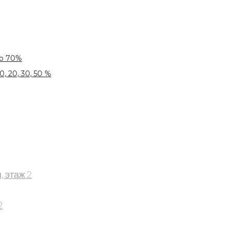
до 70%
, 20, 30, 50 %
 этаж 2
2