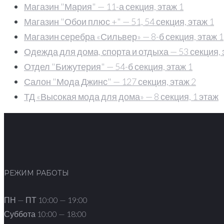
Магазин "Мария" — 11-а секция, этаж 1
Магазин "Обои плюс +" — 51, 54 секция, этаж 1
Магазин серебра «Сильвер» — 8-б секция, этаж 1
Одежда для дома, спорта и отдыха — 53 секция, 
Отдел "Бижутерия" — 54-б секция, этаж 1
Салон "Мода Джинс" — 127 секция, этаж 2
ТД «Высокая мода для дома» — 8 секция, 1 этаж
РЕЖИМ РАБОТЫ
ПН — ПТ 10:00 — 19:00
Суббота 10:00 — 18:00