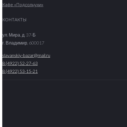
Кафе «Подсолнухи»
КОНТАКТЫ
​ул. Мира, д. 37-Б
г. Владимир, 600017
slavanskiy-bazar@mail.ru
8 (4922) 52-27-63
8 (4922) 53-15-21