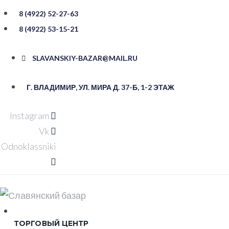
Перейти
8 (4922) 52-27-63
к
8 (4922) 53-15-21
контенту
SLAVANSKIY-BAZAR@MAIL.RU
Г. ВЛАДИМИР, УЛ. ​МИРА Д. 37-Б, ​1-2 ЭТАЖ
Instagram
Vk
Odnoklassniki
ТОРГОВЫЙ ЦЕНТР