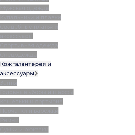
Мужская одежда
Купальники и плавки
Свадебные платья и
аксессуары
Спортивная одежда
Спецодежда
Кожгалантерея и
аксессуары
Зонты
Головные уборы и шарфы
Кошельки и портмоне
Перчатки и варежки
Ремни
Сумки и рюкзаки