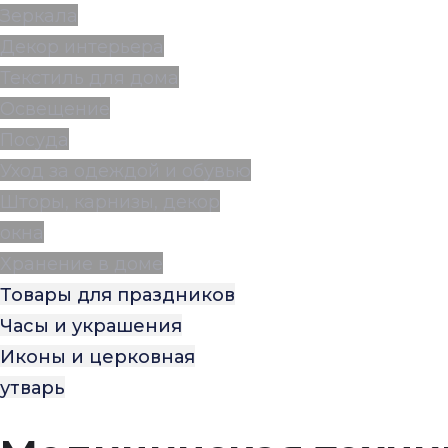
Зеркала
Декор интерьера
Текстиль для дома
Освещение
Посуда
Уход за одеждой и обувью
Шторы, карнизы, декор
окна
Хранение в доме
Товары для праздников
Часы и украшения
Иконы и церковная
утварь