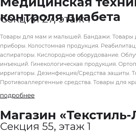
Медицинская техник
контроля диабета
Секция 27, этаж 1
Товары для мам и малышей. Бандажи. Товары 
приборы. Колостомная продукция. Реабилитаци
аспираторы. Кислородное оборудование. Облу
инъекций. Гинекологическая продукция. Ортоп
ирригаторы. Дезинфекция/Средства защиты. Т
Противоаллергенные средства. Товары для кра
подробнее
Магазин «Текстиль-
Секция 55, этаж 1