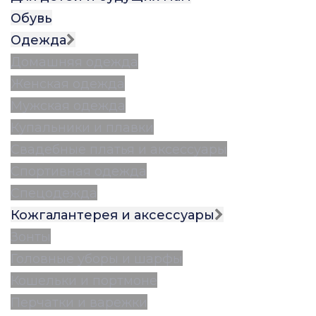
Обувь
Одежда
Домашняя одежда
Женская одежда
Мужская одежда
Купальники и плавки
Свадебные платья и аксессуары
Спортивная одежда
Спецодежда
Кожгалантерея и аксессуары
Зонты
Головные уборы и шарфы
Кошельки и портмоне
Перчатки и варежки